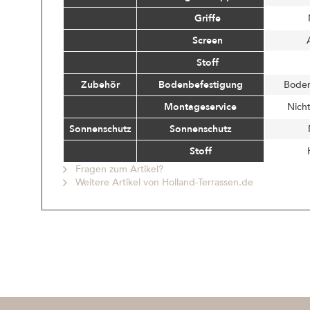
Griffe
Screen
Stoff
Zubehör
Bodenbefestigung
Bode
Montageservice
Nich
Sonnenschutz
Sonnenschutz
Stoff
Fragen zum Artikel?
Weitere Artikel von Holland-Terrassen.de