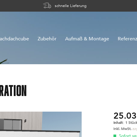
schnelle Lieferung
lachdachcube
Zubehör
Aufmaß & Montage
Referen
ration
25.03
Inhalt:
1 Stüc
inkl. MwSt.
zz
Sofort ver