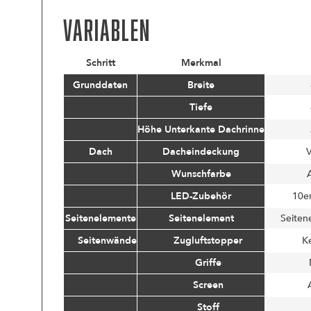
Variablen
Schritt
Merkmal
Grunddaten
Breite
Tiefe
Höhe Unterkante Dachrinne
Dach
Dacheindeckung
V
Wunschfarbe
A
LED-Zubehör
10er
Seitenelemente
Seitenelement
Seiten
Seitenwände
Zugluftstopper
K
Griffe
Screen
Stoff