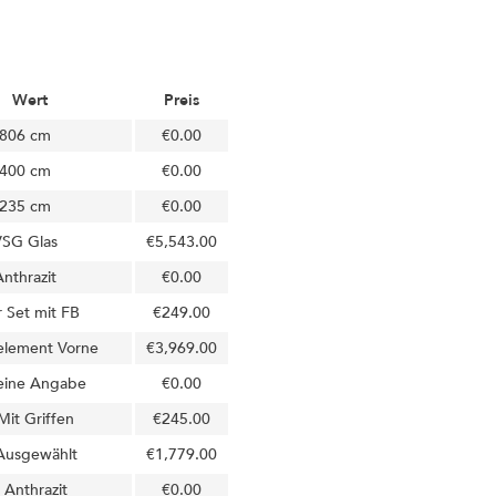
Wert
Preis
806 cm
€0.00
400 cm
€0.00
235 cm
€0.00
SG Glas
€5,543.00
nthrazit
€0.00
 Set mit FB
€249.00
element Vorne
€3,969.00
eine Angabe
€0.00
Mit Griffen
€245.00
Ausgewählt
€1,779.00
Anthrazit
€0.00