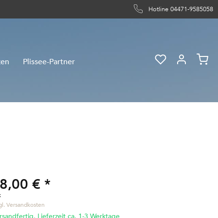
Hotline 04471-9585058
zen
Plissee-Partner
8,00 € *
k
gl. Versandkosten
sandfertig, Lieferzeit ca. 1-3 Werktage