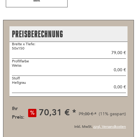
Mint
PREISBERECHNUNG
Breite x Tiefe:
50x150
79,00 €
Profilfarbe
Weiss
0,00 €
Stoff
Hellgrau
0,00 €
Ihr
70,31 € *
79,00 € *
(11% gespart)
Preis:
inkl. MwSt.
zzgl. Versandkosten