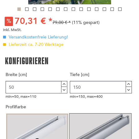
70,31 € *
79,00 € *
(11% gespart)
inkl. MwSt.
Versandkostenfreie Lieferung!
Lieferzeit ca. 7-20 Werktage
KONFIGURIEREN
Breite [cm]
Tiefe [cm]




min=50, max=110
min=150, max=400
Profilfarbe