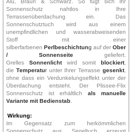
Alu, Braun & Schwarz. So fügt sich Ihr
Sonnenschutz nahtlos in Ihre
Terrassenüberdachung ein. Das
Sonnenschutztuch wird aus einem
unempfindlichen und wasserabweisenden
Stoff mit einer
silberfarbenen
Perlbeschichtun
g
auf der
Ober
/ Sonnenseite
geliefert.
Grelles
Sonnenlicht
wird somit
blockiert
,
die
Temperatu
r
unter Ihrer Terrasse
gesenkt
,
ohne dass ein Verdunkelungseffekt unter der
Überdachung entsteht. Der Plissee-Flix
Sonnenschutz ist erhältlich
als manuelle
Variante mit Bedienstab
.
Wirkung:
Im Gegensatz zum herkömmlichen
Sonnenschutz aus Segeltuch erzeugt