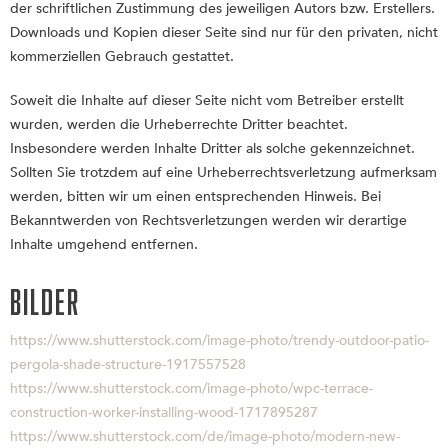
der schriftlichen Zustimmung des jeweiligen Autors bzw. Erstellers.
Downloads und Kopien dieser Seite sind nur für den privaten, nicht
kommerziellen Gebrauch gestattet.
Soweit die Inhalte auf dieser Seite nicht vom Betreiber erstellt
wurden, werden die Urheberrechte Dritter beachtet.
Insbesondere werden Inhalte Dritter als solche gekennzeichnet.
Sollten Sie trotzdem auf eine Urheberrechtsverletzung aufmerksam
werden, bitten wir um einen entsprechenden Hinweis. Bei
Bekanntwerden von Rechtsverletzungen werden wir derartige
Inhalte umgehend entfernen.
Bilder
https://www.shutterstock.com/image-photo/trendy-outdoor-patio-
pergola-shade-structure-1917557528
https://www.shutterstock.com/image-photo/wpc-terrace-
construction-worker-installing-wood-1717895287
https://www.shutterstock.com/de/image-photo/modern-new-