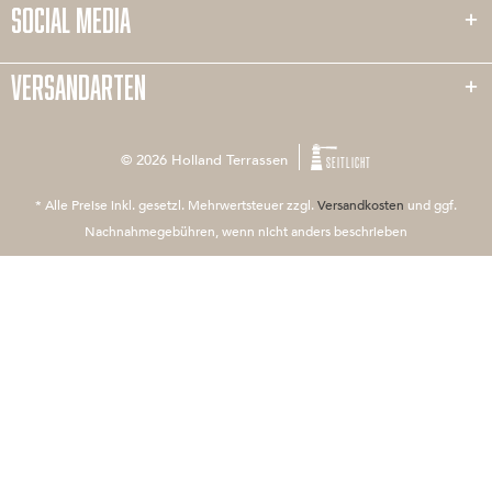
SOCIAL MEDIA
VERSANDARTEN
© 2026 Holland Terrassen
SEITLICHT
* Alle Preise inkl. gesetzl. Mehrwertsteuer zzgl.
Versandkosten
und ggf.
Nachnahmegebühren, wenn nicht anders beschrieben