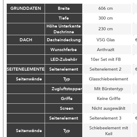
GRUNDDATEN
Breite
606 cm
Tiefe
300 cm
Höhe Unterkante
230 cm
Dachrinne
DACH
Dacheindeckung
VSG Glas
Wunschfarbe
Anthrazit
LED-Zubehör
10er Set mit FB
SEITENELEMENTE
Seitenelement
Seitenelement 2
Seitenwände
Typ
Glasschiebeelement
Zugluftstopper
Mit Bürstentyp
Griffe
Keine Griffe
Screen
Nicht ausgewählt
Seitenelement
Seitenelement 3
Schiebeelement mit
Seitenwände
Typ
Keil