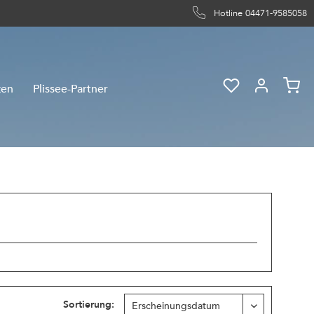
Hotline 04471-9585058
zen
Plissee-Partner
Sortierung: