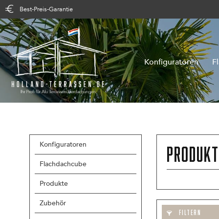
Best-Preis-Garantie
Konfiguratoren
F
Konfiguratoren
Produkt
Flachdachcube
Produkte
Zubehör
FILTERN